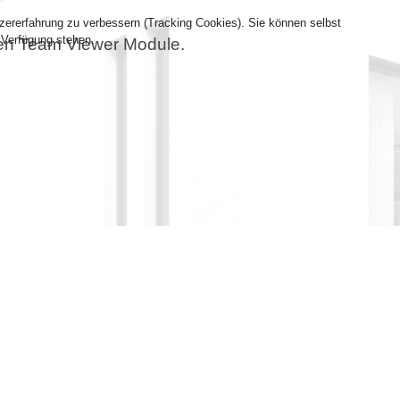
tzererfahrung zu verbessern (Tracking Cookies). Sie können selbst
 Verfügung stehen.
denen Team Viewer Module.