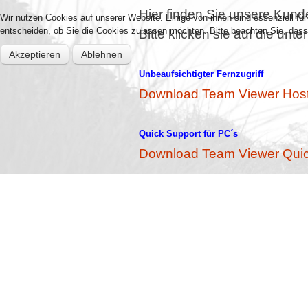
Hier finden Sie unsere Kund
Wir nutzen Cookies auf unserer Website. Einige von ihnen sind essenziell fü
entscheiden, ob Sie die Cookies zulassen möchten. Bitte beachten Sie, dass 
Bitte klicken sie auf die un
Akzeptieren
Ablehnen
Unbeaufsichtigter Fernzugriff
Download Team Viewer Hos
Quick Support für PC´s
Download Team Viewer Quic