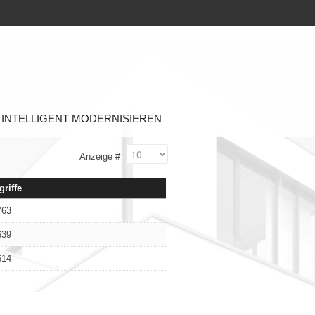
INTELLIGENT MODERNISIEREN
Anzeige #
griffe
763
639
614