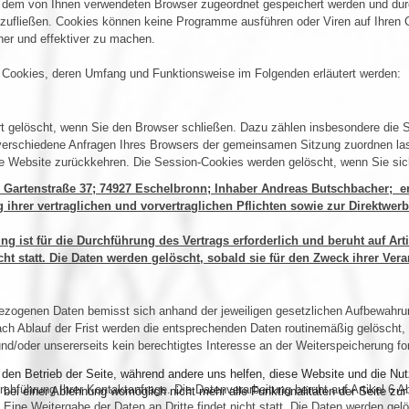
tte dem von Ihnen verwendeten Browser zugeordnet gespeichert werden und durc
n zufließen. Cookies können keine Programme ausführen oder Viren auf Ihren 
her und effektiver zu machen.
n Cookies, deren Umfang und Funktionsweise im Folgenden erläutert werden:
rt gelöscht, wenn Sie den Browser schließen. Dazu zählen insbesondere die 
 verschiedene Anfragen Ihres Browsers der gemeinsamen Sitzung zuordnen la
e Website zurückkehren. Die Session-Cookies werden gelöscht, wenn Sie sic
, Gartenstraße 37; 74927 Eschelbronn; Inhaber Andreas Butschbacher; e
 ihrer vertraglichen und vorvertraglichen Pflichten sowie zur Direktwer
g ist für die Durchführung des Vertrags erforderlich und beruht auf Art
cht statt. Die Daten werden gelöscht, sobald sie für den Zweck ihrer Vera
zogenen Daten bemisst sich anhand der jeweiligen gesetzlichen Aufbewahrung
ach Ablauf der Frist werden die entsprechenden Daten routinemäßig gelöscht, s
nd/oder unsererseits kein berechtigtes Interesse an der Weiterspeicherung fo
r den Betrieb der Seite, während andere uns helfen, diese Website und die Nu
hführung Ihrer Kontaktanfrage. Die Datenverarbeitung beruht auf Artikel 6 
bei einer Ablehnung womöglich nicht mehr alle Funktionalitäten der Seite zur
. Eine Weitergabe der Daten an Dritte findet nicht statt. Die Daten werden gel