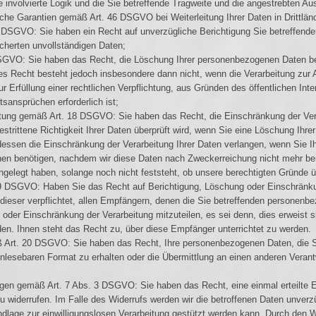
e involvierte Logik und die Sie betreffende Tragweite und die angestrebten Au
lche Garantien gemäß Art. 46 DSGVO bei Weiterleitung Ihrer Daten in Drittlän
 DSGVO: Sie haben ein Recht auf unverzügliche Berichtigung Sie betreffender
icherten unvollständigen Daten;
GVO: Sie haben das Recht, die Löschung Ihrer personenbezogenen Daten bei
 Recht besteht jedoch insbesondere dann nicht, wenn die Verarbeitung zur 
 Erfüllung einer rechtlichen Verpflichtung, aus Gründen des öffentlichen In
sansprüchen erforderlich ist;
itung gemäß Art. 18 DSGVO: Sie haben das Recht, die Einschränkung der Ve
estrittene Richtigkeit Ihrer Daten überprüft wird, wenn Sie eine Löschung Ihr
dessen die Einschränkung der Verarbeitung Ihrer Daten verlangen, wenn Sie
hen benötigen, nachdem wir diese Daten nach Zweckerreichung nicht mehr be
ngelegt haben, solange noch nicht feststeht, ob unsere berechtigten Gründe 
19 DSGVO: Haben Sie das Recht auf Berichtigung, Löschung oder Einschränk
 dieser verpflichtet, allen Empfängern, denen die Sie betreffenden personen
oder Einschränkung der Verarbeitung mitzuteilen, es sei denn, dies erweist s
n. Ihnen steht das Recht zu, über diese Empfänger unterrichtet zu werden.
 Art. 20 DSGVO: Sie haben das Recht, Ihre personenbezogenen Daten, die Sie
nlesebaren Format zu erhalten oder die Übermittlung an einen anderen Verant
gungen gemäß Art. 7 Abs. 3 DSGVO: Sie haben das Recht, eine einmal erteilte E
zu widerrufen. Im Falle des Widerrufs werden wir die betroffenen Daten unverz
ndlage zur einwilligungslosen Verarbeitung gestützt werden kann. Durch den Wi