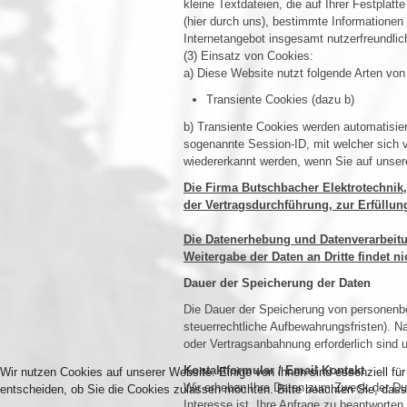
kleine Textdateien, die auf Ihrer Festpla
(hier durch uns), bestimmte Informatione
Internetangebot insgesamt nutzerfreundlic
(3) Einsatz von Cookies:
a) Diese Website nutzt folgende Arten vo
Transiente Cookies (dazu b)
b) Transiente Cookies werden automatisie
sogenannte Session-ID, mit welcher sich
wiedererkannt werden, wenn Sie auf unser
Die Firma Butschbacher Elektrotechnik
der Vertragsdurchführung, zur Erfüllung
Die Datenerhebung und Datenverarbeitun
Weitergabe der Daten an Dritte findet ni
Dauer der Speicherung der Daten
Die Dauer der Speicherung von personenbe
steuerrechtliche Aufbewahrungsfristen). N
oder Vertragsanbahnung erforderlich sind u
Kontaktformular / Email Kontakt
Wir nutzen Cookies auf unserer Website. Einige von ihnen sind essenziell fü
Wir erheben Ihre Daten zum Zweck der Durc
entscheiden, ob Sie die Cookies zulassen möchten. Bitte beachten Sie, dass 
Interesse ist, Ihre Anfrage zu beantworten