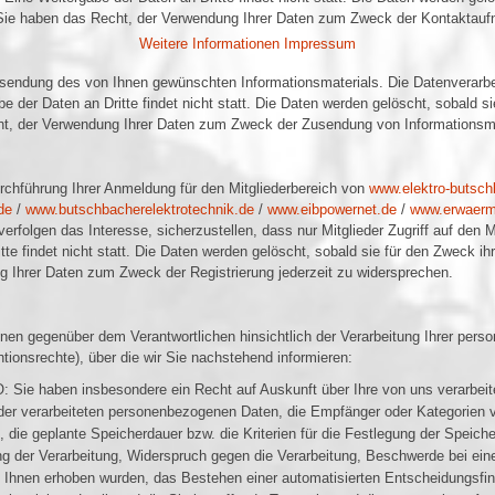
d. Sie haben das Recht, der Verwendung Ihrer Daten zum Zweck der Kontaktauf
Weitere Informationen
Impressum
endung des von Ihnen gewünschten Informationsmaterials. Die Datenverarbei
 der Daten an Dritte findet nicht statt. Die Daten werden gelöscht, sobald si
cht, der Verwendung Ihrer Daten zum Zweck der Zusendung von Informationsmat
chführung Ihrer Anmeldung für den Mitgliederbereich von
www.elektro-butsch
de
/
www.butschbacherelektrotechnik.de
/
www.eibpowernet.de
/
www.erwaerm
verfolgen das Interesse, sicherzustellen, dass nur Mitglieder Zugriff auf den 
te findet nicht statt. Die Daten werden gelöscht, sobald sie für den Zweck ihr
g Ihrer Daten zum Zweck der Registrierung jederzeit zu widersprechen.
nen gegenüber dem Verantwortlichen hinsichtlich der Verarbeitung Ihrer pe
tionsrechte), über die wir Sie nachstehend informieren:
 Sie haben insbesondere ein Recht auf Auskunft über Ihre von uns verarbei
 der verarbeiteten personenbezogenen Daten, die Empfänger oder Kategorien
 die geplante Speicherdauer bzw. die Kriterien für die Festlegung der Speic
 der Verarbeitung, Widerspruch gegen die Verarbeitung, Beschwerde bei einer
 Ihnen erhoben wurden, das Bestehen einer automatisierten Entscheidungsfindu