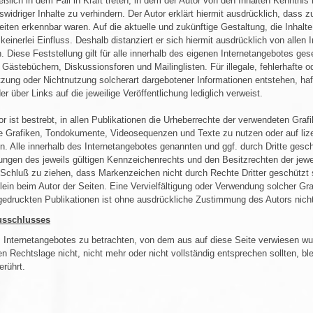
ßlich in dem Fall in Kraft treten, in dem der Autor von den Inhalten Kenntni
widriger Inhalte zu verhindern. Der Autor erklärt hiermit ausdrücklich, dass 
Seiten erkennbar waren. Auf die aktuelle und zukünftige Gestaltung, die Inhalt
keinerlei Einfluss. Deshalb distanziert er sich hiermit ausdrücklich von allen I
 Diese Feststellung gilt für alle innerhalb des eigenen Internetangebotes ge
Gästebüchern, Diskussionsforen und Mailinglisten. Für illegale, fehlerhafte o
ung oder Nichtnutzung solcherart dargebotener Informationen entstehen, haftet
r über Links auf die jeweilige Veröffentlichung lediglich verweist.
r ist bestrebt, in allen Publikationen die Urheberrechte der verwendeten G
lte Grafiken, Tondokumente, Videosequenzen und Texte zu nutzen oder auf liz
. Alle innerhalb des Internetangebotes genannten und ggf. durch Dritte ges
ngen des jeweils gültigen Kennzeichenrechts und den Besitzrechten der jewei
 Schluß zu ziehen, dass Markenzeichen nicht durch Rechte Dritter geschützt si
 allein beim Autor der Seiten. Eine Vervielfältigung oder Verwendung solcher
gedruckten Publikationen ist ohne ausdrückliche Zustimmung des Autors nicht
usschlusses
s Internetangebotes zu betrachten, von dem aus auf diese Seite verwiesen wur
n Rechtslage nicht, nicht mehr oder nicht vollständig entsprechen sollten, bl
erührt.