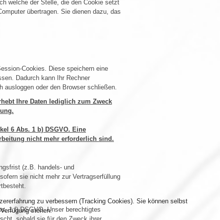
h welche der Stelle, die den Cookie setzt
Computer übertragen. Sie dienen dazu, das
Session-Cookies. Diese speichern eine
ssen. Dadurch kann Ihr Rechner
h ausloggen oder den Browser schließen.
rhebt Ihre Daten lediglich zum Zweck
bung.
ikel 6 Abs. 1 b) DSGVO. Eine
rbeitung nicht mehr erforderlich sind.
sfrist (z.B. handels- und
ofern sie nicht mehr zur Vertragserfüllung
rtbesteht.
tzererfahrung zu verbessern (Tracking Cookies). Sie können selbst
Abs. 1 f) DSGVO. Unser berechtigtes
 Verfügung stehen.
öscht, sobald sie für den Zweck ihrer