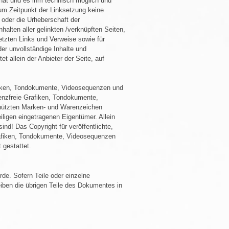
s hat und es ihm technisch möglich und
zum Zeitpunkt der Linksetzung keine
e oder die Urheberschaft der
nhalten aller gelinkten /verknüpften Seiten,
setzten Links und Verweise sowie für
der unvollständige Inhalte und
 allein der Anbieter der Seite, auf
rafiken, Tondokumente, Videosequenzen und
enzfreie Grafiken, Tondokumente,
chützten Marken- und Warenzeichen
ligen eingetragenen Eigentümer. Allein
nd! Das Copyright für veröffentlichte,
 Grafiken, Tondokumente, Videosequenzen
 gestattet.
de. Sofern Teile oder einzelne
eiben die übrigen Teile des Dokumentes in